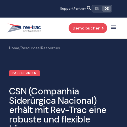
Zum
Support
Partner
EN
DE
Inhalt
springen
Demo buchen
Home
/
Resources
/
Resources
FALLSTUDIEN
CSN (Companhia
Siderúrgica Nacional)
erhält mit Rev-Trac eine
robuste und flexible