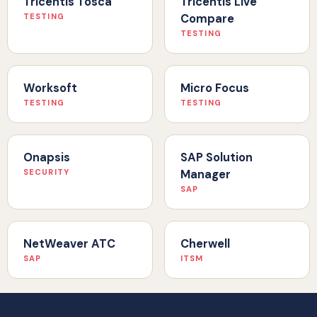
Tricentis Tosca
Tricentis Live
TESTING
Compare
TESTING
Worksoft
Micro Focus
TESTING
TESTING
Onapsis
SAP Solution
SECURITY
Manager
SAP
NetWeaver ATC
Cherwell
SAP
ITSM