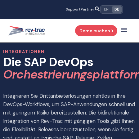
Zum
Support
Partner
EN
DE
Inhalt
springen
Demo buchen
INTEGRATIONEN
Die SAP DevOps
Orchestrierungsplattfor
Integrieren Sie Drittanbieterlösungen nahtlos in Ihre
DevOps-Workflows, um SAP-Anwendungen schnell und
mit geringem Risiko bereitzustellen. Die bidirektionale
Integration von Rev-Trac mit gängigen Tools gibt Ihnen
die Flexibilität, Releases bereitzustellen, wenn sie fertig
sind, anstatt an typische SAP-Release-Zyklen