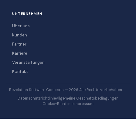
UNTERNEHMEN
Über uns
Kunden
Partner
Karriere
Veranstaltungen
Kontakt
Revelation Software Concepts — 2026 Alle Rechte vorbehalten
Datenschutzrichtlinie
Allgemeine Geschäftsbedingungen
Cookie-Richtlinie
Impressum