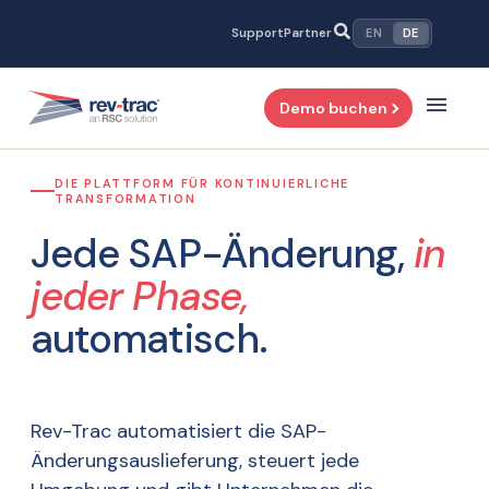
Zum
Support
Partner
EN
DE
Inhalt
springen
Demo buchen
DIE PLATTFORM FÜR KONTINUIERLICHE
TRANSFORMATION
Jede SAP-Änderung,
in
jeder Phase,
automatisch.
Rev-Trac automatisiert die SAP-
Änderungsauslieferung, steuert jede