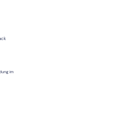
ack
dung im