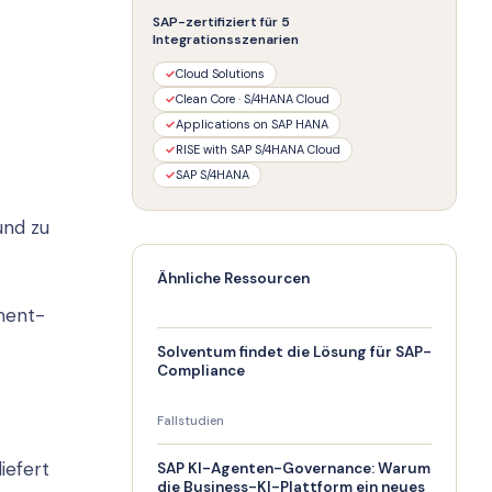
SAP-zertifiziert für 5
Integrationsszenarien
✓
Cloud Solutions
✓
Clean Core · S/4HANA Cloud
✓
Applications on SAP HANA
✓
RISE with SAP S/4HANA Cloud
✓
SAP S/4HANA
und zu
Ähnliche Ressourcen
ment-
Solventum findet die Lösung für SAP-
Compliance
Fallstudien
iefert
SAP KI-Agenten-Governance: Warum
die Business-KI-Plattform ein neues