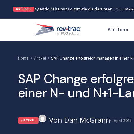
Zum
Agentic AI ist nur so gut wie die darunter…
10 Juli
Mehr
ARTIKEL
Inhalt
springen
Plattform
Home
Artikel
SAP Change erfolgreich managen in einer N
SAP Change erfolgr
einer N- und N+1-L
Dan McGrann
April 2019
ARTIKEL