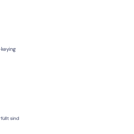
-keying
üllt sind