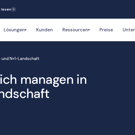
 lesen
Lösungen
Kunden
Ressourcen
Preise
Unte
▾
▾
- und N+1-Landschaft
eich managen in
andschaft