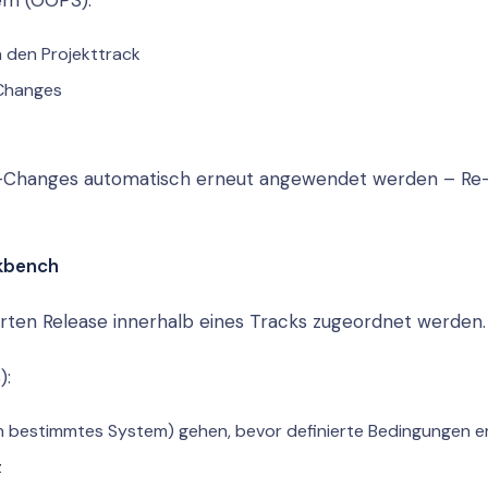
em (OOPS):
 den Projekttrack
-Changes
U-Changes automatisch erneut angewendet werden – Re
kbench
rten Release innerhalb eines Tracks zugeordnet werden.
):
n bestimmtes System) gehen, bevor definierte Bedingungen erf
z