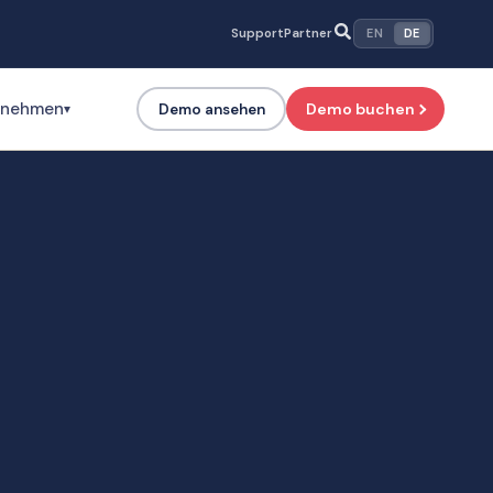
Support
Partner
EN
DE
rnehmen
Demo buchen
Demo ansehen
▾