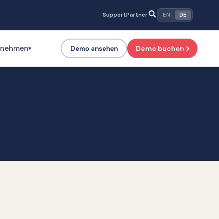
Support
Partner
EN
DE
rnehmen
Demo buchen
Demo ansehen
▾