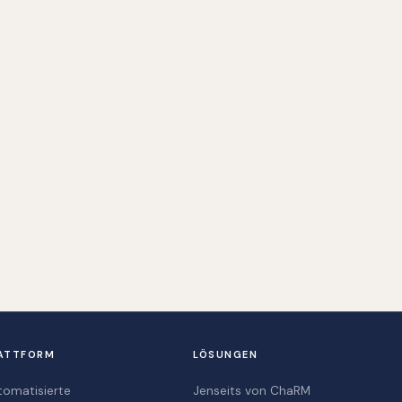
ATTFORM
LÖSUNGEN
tomatisierte
Jenseits von ChaRM