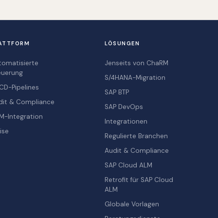
ATTFORM
LÖSUNGEN
tomatisierte
Jenseits von ChaRM
euerung
S/4HANA-Migration
CD-Pipelines
SAP BTP
dit & Compliance
SAP DevOps
M-Integration
Integrationen
ise
Regulierte Branchen
Audit & Compliance
SAP Cloud ALM
Retrofit für SAP Cloud
ALM
Globale Vorlagen