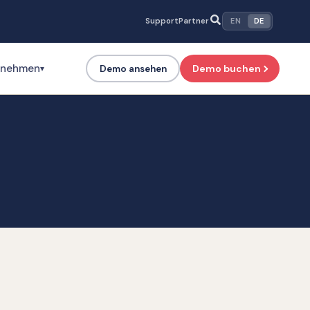
Support
Partner
EN
DE
rnehmen
Demo buchen
Demo ansehen
▾