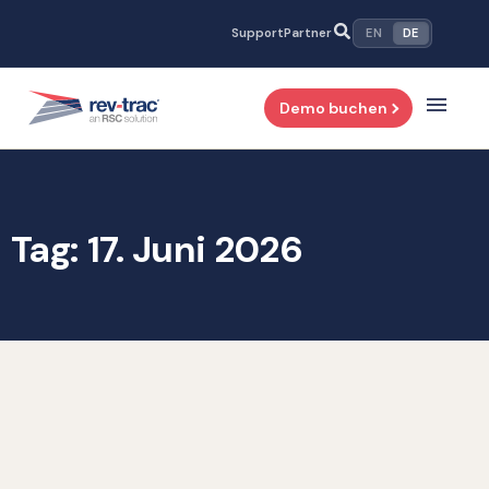
Zum
Support
Partner
EN
DE
Inhalt
springen
Demo buchen
Tag: 17. Juni 2026