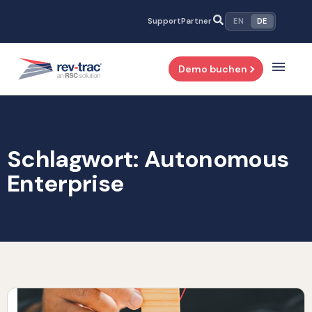
Zum
Support
Partner
EN
DE
Inhalt
springen
Demo buchen
Schlagwort: Autonomous
Enterprise