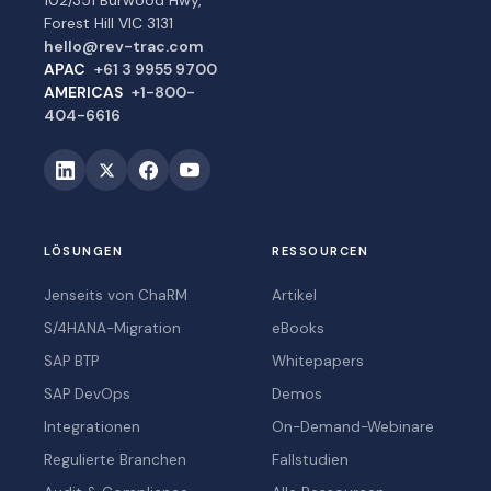
102/351 Burwood Hwy,
Forest Hill VIC 3131
hello@rev-trac.com
APAC
+61 3 9955 9700
AMERICAS
+1-800-
404-6616
LÖSUNGEN
RESSOURCEN
Jenseits von ChaRM
Artikel
S/4HANA-Migration
eBooks
SAP BTP
Whitepapers
SAP DevOps
Demos
Integrationen
On-Demand-Webinare
Regulierte Branchen
Fallstudien