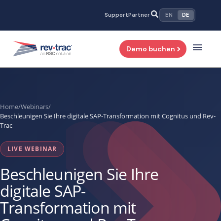
Zum
Support
Partner
EN
DE
Inhalt
springen
Demo buchen
Home
/
Webinars
/
Beschleunigen Sie Ihre digitale SAP-Transformation mit Cognitus und Rev-
Trac
LIVE WEBINAR
Beschleunigen Sie Ihre
digitale SAP-
Transformation mit