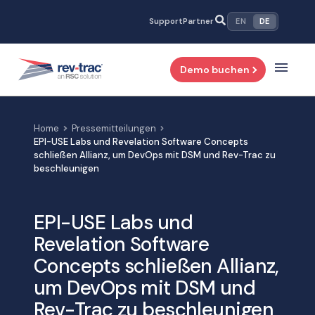
Zum
Support
Partner
EN
DE
Inhalt
springen
Demo buchen
Home
Pressemitteilungen
EPI-USE Labs und Revelation Software Concepts
schließen Allianz, um DevOps mit DSM und Rev-Trac zu
beschleunigen
EPI-USE Labs und
Revelation Software
Concepts schließen Allianz,
um DevOps mit DSM und
Rev-Trac zu beschleunigen