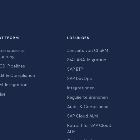
ATTFORM
LÖSUNGEN
tomatisierte
Jenseits von ChaRM
euerung
S/4HANA-Migration
CD-Pipelines
SAP BTP
dit & Compliance
SAP DevOps
M-Integration
Integrationen
ise
Regulierte Branchen
Audit & Compliance
SAP Cloud ALM
Retrofit für SAP Cloud
ALM