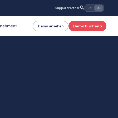
Support
Partner
EN
DE
rnehmen
Demo buchen
Demo ansehen
▾