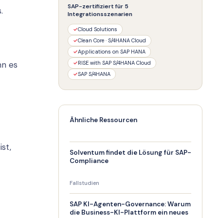
SAP-zertifiziert für 5
.
Integrationsszenarien
✓
Cloud Solutions
✓
Clean Core · S/4HANA Cloud
✓
Applications on SAP HANA
nn es
✓
RISE with SAP S/4HANA Cloud
✓
SAP S/4HANA
Ähnliche Ressourcen
st,
Solventum findet die Lösung für SAP-
Compliance
Fallstudien
SAP KI-Agenten-Governance: Warum
die Business-KI-Plattform ein neues