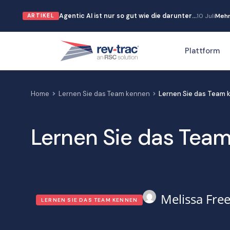
Zum
Agentic AI ist nur so gut wie die darunter…
10 Juli
Mehr
ARTIKEL
Inhalt
springen
Plattform
Home
Lernen Sie das Team kennen
Lernen Sie das Team 
Lernen Sie das Team
Melissa Fr
LERNEN SIE DAS TEAM KENNEN