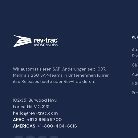
PL
Au
St
CI/
Wir automatisieren SAP-Änderungen seit 1997.
Au
Mehr als 250 SAP-Teams in Unternehmen führen
ihre Releases heute über Rev-Trac durch.
ITS
Pre
102/351 Burwood Hwy,
Forest Hill VIC 3131
hello@rev-trac.com
APAC
+61 3 9955 9700
AMERICAS
+1-800-404-6616