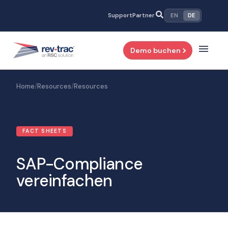
Zum
Support
Partner
EN
DE
Inhalt
springen
Demo buchen
Home
/
Resources
/
Resources
FACT SHEETS
SAP-Compliance
vereinfachen