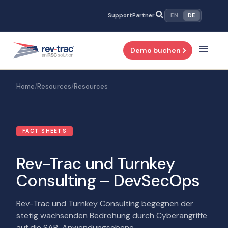
Zum
Support
Partner
EN
DE
Inhalt
springen
Demo buchen
Home
/
Resources
/
Resources
FACT SHEETS
Rev-Trac und Turnkey
Consulting – DevSecOps
Rev-Trac und Turnkey Consulting begegnen der
stetig wachsenden Bedrohung durch Cyberangriffe
auf die SAP-Anwendungsebene.