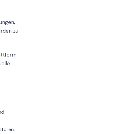
ungen,
ürden zu
attform
uelle
nd
stören,