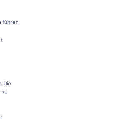
 führen.
gt
. Die
 zu
r