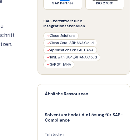
se
SAP Partner
ISO 27001
SAP-zertifiziert für 5
zu
Integrationsszenarien
chritt
✓
Cloud Solutions
tzen.
✓
Clean Core · S/4HANA Cloud
✓
Applications on SAP HANA
✓
RISE with SAP S/4HANA Cloud
✓
SAP S/4HANA
Ähnliche Ressourcen
Solventum findet die Lösung für SAP-
Compliance
Fallstudien