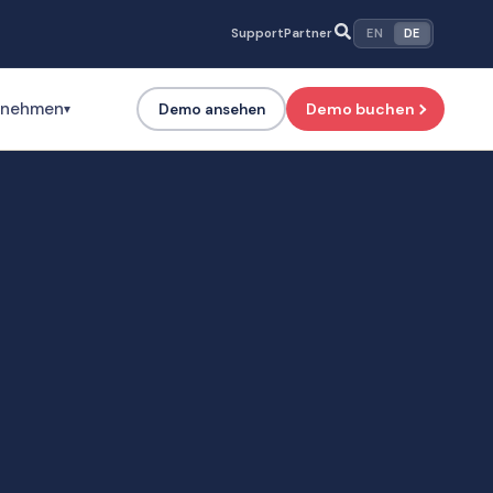
Support
Partner
EN
DE
rnehmen
Demo buchen
Demo ansehen
▾