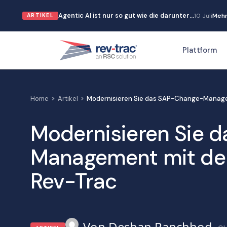
Zum
Agentic AI ist nur so gut wie die darunter…
10 Juli
Mehr
ARTIKEL
Inhalt
springen
Plattform
Home
Artikel
Modernisieren Sie das SAP-Change-Manag
Modernisieren Sie 
Management mit d
Rev-Trac
Deshan Ranchhod