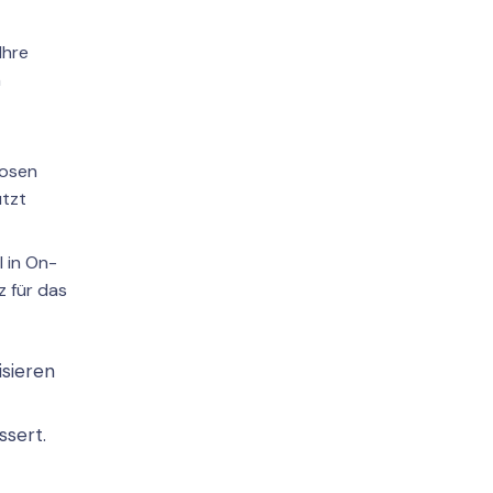
Ihre
n
losen
ützt
 in On-
 für das
sieren
ssert.