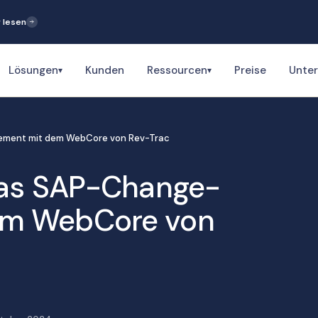
 lesen
Lösungen
Kunden
Ressourcen
Preise
Unte
▾
▾
ement mit dem WebCore von Rev-Trac
das SAP-Change-
em WebCore von