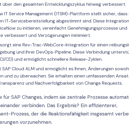
t über den gesamten Entwicklungszyklus hinweg verbessert.
ow IT Service Management (ITSM)-Plattform stellt sicher, dass 
IT-Servicebereitstellung abgestimmt sind. Diese Integratio
viceNow zu initiieren, vereinfacht Genehmigungsprozesse und
e verbessert und Verzögerungen minimiert.
 sorgt eine Rev-Trac-WebCore-Integration für einen reibungs
gebung und Ihrer DevOps-Pipeline. Diese Verbindung unterst
I/CD) und ermöglicht schnellere Release-Zyklen.
it SAP Cloud ALM und ermöglicht es Ihnen, Änderungen sowohl
en und zu überwachen. Sie erhalten einen umfassenden Ansatz
ransparenz und Nachverfolgbarkeit von Change Requests.
 für SAP Changes, indem sie zentrale Prozesse automati
inander verbinden. Das Ergebnis? Ein effizienterer,
nt-Prozess, der die Reaktionsfähigkeit insgesamt verbe
derungen vorzunehmen.