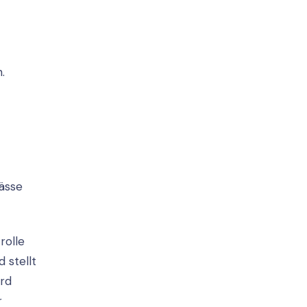
.
ässe
rolle
 stellt
ird
r