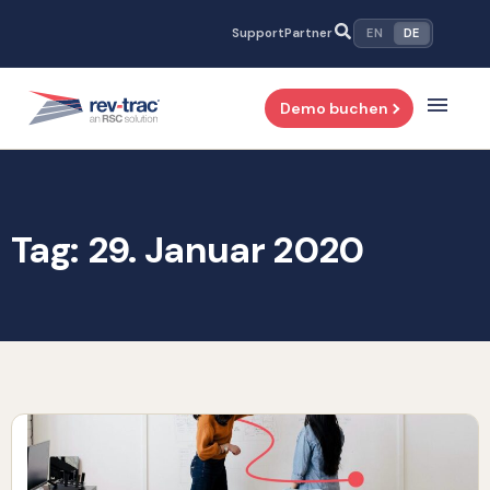
Zum
Support
Partner
EN
DE
Inhalt
springen
Demo buchen
Tag: 29. Januar 2020